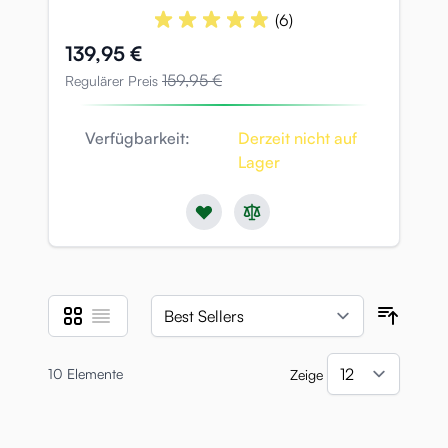
(6)
Sonderpreis
139,95 €
159,95 €
Regulärer Preis
Verfügbarkeit:
Derzeit nicht auf
Lager
Liste
Liste
Anzeigen als
Sortie
10
Elemente
Zeige
pro Se