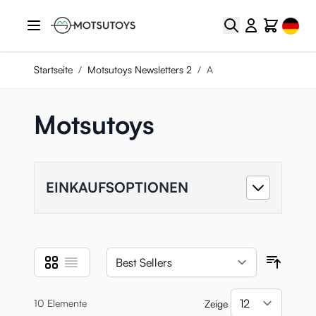
Zum Inhalt springen
Select
Suche
Cart
Startseite
/
Motsutoys Newsletters 2
/
A
Motsutoys
EINKAUFSOPTIONEN
Liste
Liste
Anzeigen als
Sortie
10
Elemente
Zeige
pro Se