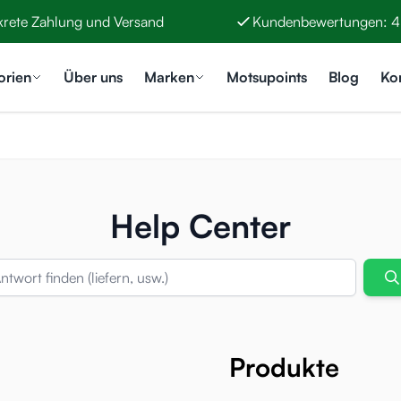
krete Zahlung und Versand
Kundenbewertungen: 4
orien
Über uns
Marken
Motsupoints
Blog
Ko
Help Center
S
Produkte