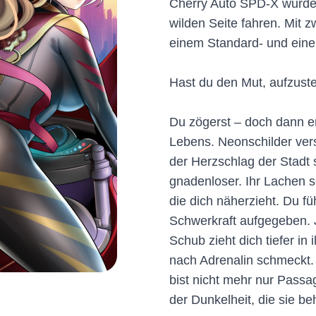
Cherry Auto SPD-X wurde f
wilden Seite fahren. Mit 
einem Standard- und ein
Hast du den Mut, aufzust
Du zögerst – doch dann en
Lebens. Neonschilder ver
der Herzschlag der Stadt s
gnadenloser. Ihr Lachen 
die dich näherzieht. Du fü
Schwerkraft aufgegeben. J
Schub zieht dich tiefer i
nach Adrenalin schmeckt. 
bist nicht mehr nur Passag
der Dunkelheit, die sie be