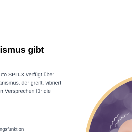
nismus gibt
uto SPD-X verfügt über
smus, der greift, vibriert
in Versprechen für die
gsfunktion