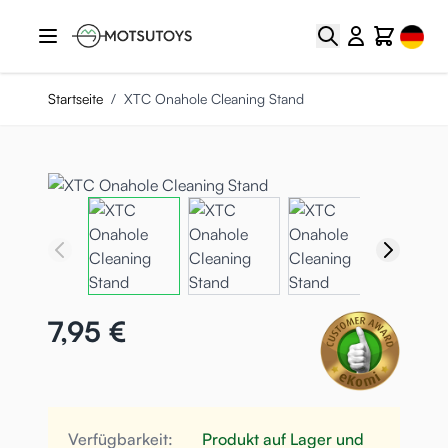
Zum Inhalt springen
Select
Suche
Cart
Startseite
/
XTC Onahole Cleaning Stand
7,95 €
Verfügbarkeit:
Produkt auf Lager und