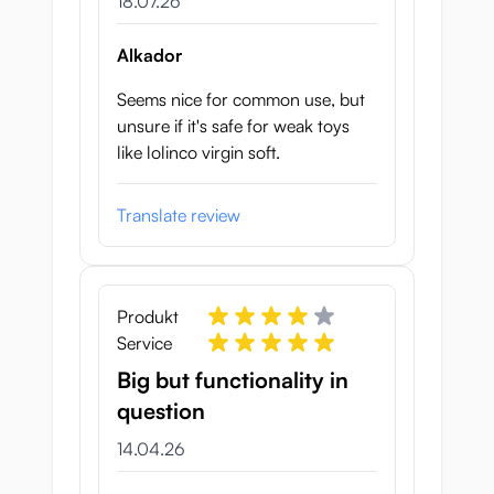
18. Juli 2026
18.07.26
Alkador
Seems nice for common use, but
unsure if it's safe for weak toys
like lolinco virgin soft.
Translate review
Produkt
Service
Big but functionality in
question
14. April 2026
14.04.26