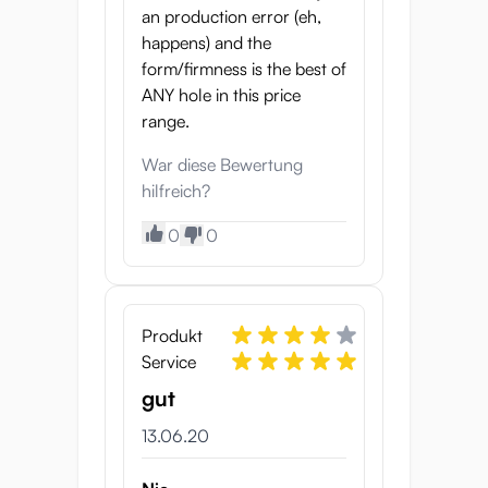
an production error (eh,
Rückwand kannst du viel Druck ausüben
happens) and the
und die Puni Virgin 600 nach Herzenslust
form/firmness is the best of
benutzen.
ANY hole in this price
range.
Kraftvolles Vakuum und
War diese Bewertung
einfache Reinigung
hilfreich?
Das Vakuum dieser Onahole ist
0
0
bemerkenswert kraftvoll, insbesondere
wenn du die Luft vor der Benutzung
herausdrückst. Die Reinigung gestaltet sich
Produkt
einfach: Du kannst das Onahole auf links
Service
drehen oder es mit Wasser durchspülen
und den mitgelieferten Schwamm
gut
verwenden, um es gründlich zu reinigen.
13.06.20