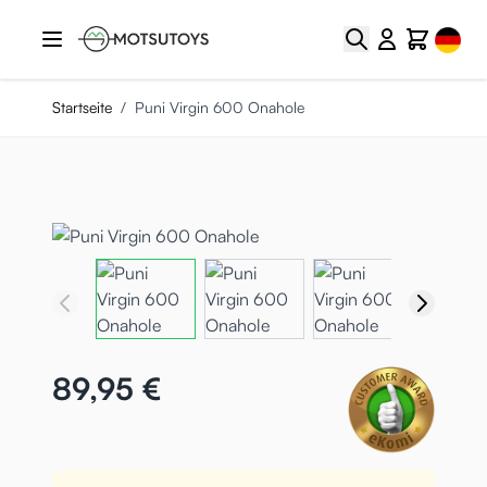
Zum Inhalt springen
Select
Suche
Cart
Startseite
/
Puni Virgin 600 Onahole
89,95 €