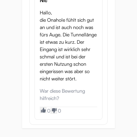
Nic
Hallo,
die Onahole fühlt sich gut
an und ist auch noch was
fürs Auge. Die Tunnellänge
ist etwas zu kurz. Der
Spezifikationen:
Eingang ist wirklich sehr
schmal und ist bei der
Abmessungen
: 150 x 120 x 80 mm
ersten Nutzung schon
(5,9 x 4,7 x 3,1 ")
eingerissen was aber so
Tunnel
: 10 cm tief
nicht weiter stört.
Gewicht
: 600 g (21,1 oz)
War diese Bewertung
hilfreich?
Inklusive
: Reinigungsschwamm am
Stock.
0
0
Inklusive
: 15 ml Gleitmittel.
Erlebe das ultimative Masturbationserlebnis