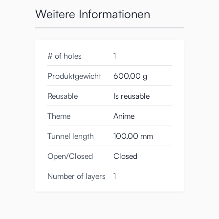
mit der Puni Virgin 600 und entdecke die
Weitere Informationen
perfekte Kombination aus Ergonomie und
Stimulation!
# of holes
1
Produktgewicht
600,00 g
Reusable
Is reusable
Theme
Anime
Tunnel length
100,00 mm
Open/Closed
Closed
Number of layers
1