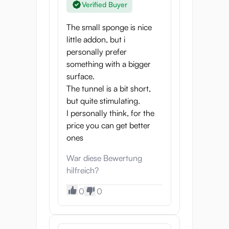
Verified Buyer
lässt sich die Puni Virgin 600 bequem
halten.
The small sponge is nice
little addon, but i
personally prefer
something with a bigger
surface.
The tunnel is a bit short,
but quite stimulating.
I personally think, for the
price you can get better
ones
Tunnelstruktur für
War diese Bewertung
hilfreich?
intensives Vergnügen
0
0
Der Tunnel der Puni Virgin 600 ist
kompakt, glatt und fleischig. Er besteht aus
einem einheitlichen Material, das sich