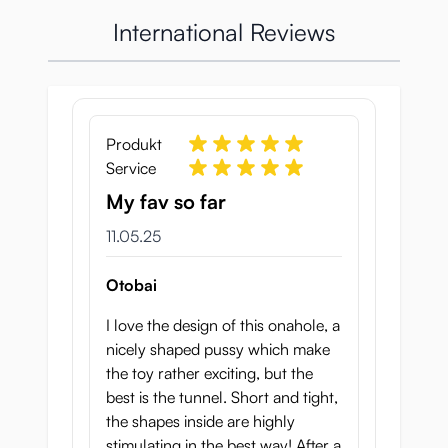
International Reviews
Produkt
Service
My fav so far
11. Mai 2025
11.05.25
Otobai
I love the design of this onahole, a
nicely shaped pussy which make
the toy rather exciting, but the
best is the tunnel. Short and tight,
the shapes inside are highly
stimulating in the best way! After a