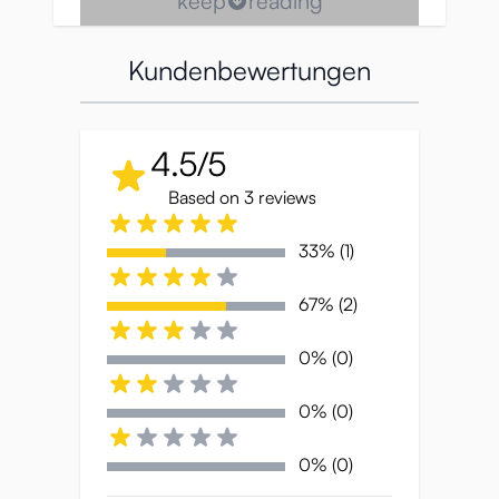
keep
reading
Kundenbewertungen
Die Puni Virgin 600 ist ein hochwertiges
Onahole mit einem Gewicht von 600
4.5/5
Gramm, das nicht nur durch seinen Namen
überzeugt. G-Projekt hat bei der
Based on 3 reviews
Entwicklung dieses Masturbators darauf
geachtet, dass er gut in der Hand liegt und
33% (1)
gleichzeitig ergonomisch gestaltet ist. Die
Kombination aus schmaler Taille und vollem
67% (2)
Po sorgt für ein angenehmes Handling und
ein intensives Nutzungserlebnis.
0% (0)
0% (0)
Ansprechendes Design
0% (0)
von Akinashi Yuuu