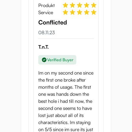
sowohl innen als auch außen gleich
Produkt
angenehm anfühlt. Wenn du die Beine
Service
auseinanderziehst, siehst du Reihen von
Conflicted
Noppen, die für zusätzliche Stimulation
sorgen. Nach den Noppen folgt eine große
08.11.23
Beule mit kleinen Noppen, die das
Vergnügen weiter intensiviert.
T.n.T.
Verified Buyer
Im on my second one since
the first one broke after
months of usage. The first
one was hands down the
best hole i had till now, the
second one seems to have
Der Tunnel hat eine Länge von etwa 10 cm,
lost just about all of its
was bedeutet, dass du noch einige
characteristics. Im staying
Zentimeter Platz hast, bevor du die
on 5/5 since im sure its just
Rückwand erreichst. Dank der dicken