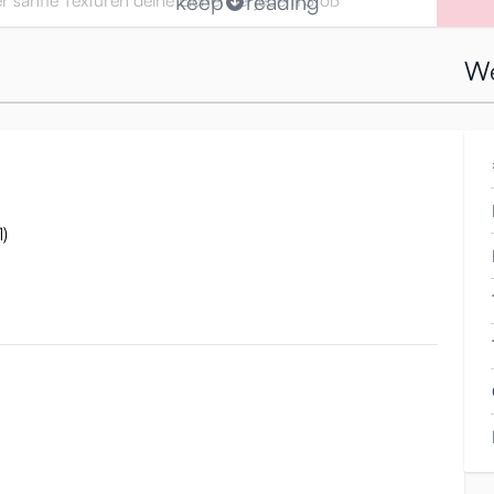
keep
reading
r sanfte Texturen deine Eichel bei jedem Stoß
We
chslungsreichen Tunneln wird die Schwester viele
s dir langweilig wird!
)