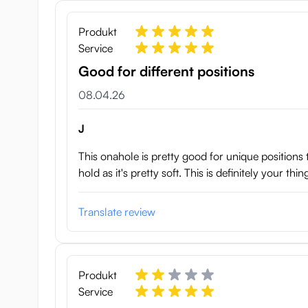
Produkt
Service
Good for different positions
8. April 2026
08.04.26
J
This onahole is pretty good for unique positions t
hold as it's pretty soft. This is definitely your t
Translate review
Produkt
Service