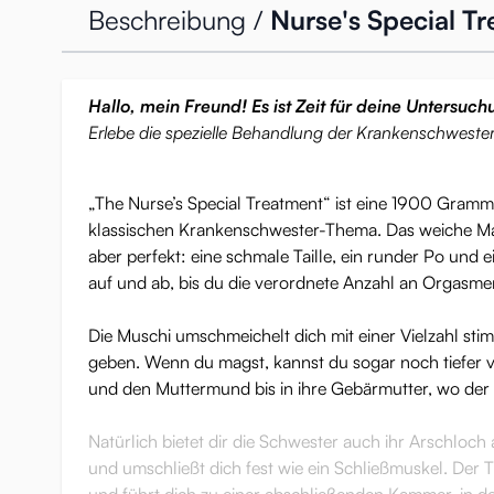
Beschreibung /
Nurse's Special T
Hallo, mein Freund! Es ist Zeit für deine Untersuch
Erlebe die spezielle Behandlung der Krankenschwester
„The Nurse’s Special Treatment“ ist eine 1900 Gra
klassischen Krankenschwester-Thema. Das weiche Mate
aber perfekt: eine schmale Taille, ein runder Po un
auf und ab, bis du die verordnete Anzahl an Orgasmen
Die Muschi umschmeichelt dich mit einer Vielzahl stim
geben. Wenn du magst, kannst du sogar noch tiefer 
und den Muttermund bis in ihre Gebärmutter, wo der 
Natürlich bietet dir die Schwester auch ihr Arschloch a
und umschließt dich fest wie ein Schließmuskel. Der T