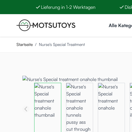
Lieferung in 1-2 Werktagen
Dis
Zum Inhalt springen
Alle Kateg
Startseite
/
Nurse's Special Treatment