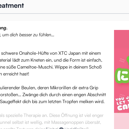
reatment
ung.
, um dich besser zu fühlen…
mm schwere Onahole-Hüfte von XTC Japan mit einem
rial lädt zum Kneten ein, und die Form ist einfach,
d eine süße Cameltoe-Muschi. Wippe in deinem Schoß
 erreicht hast!
ulierender Beulen, deren Mikrorillen dir extra Grip
vorstoßen… Zwänge dich durch einen engen Abschnitt
Saugeffekt dich bis zum letzten Tropfen melken wird.
ls spezielle Therapie an. Diese Öffnung ist viel enger
unnel selbst ist wellig, mit Massagenoppen übersät,