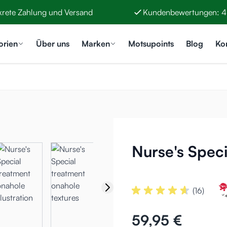
krete Zahlung und Versand
Kundenbewertungen: 4
orien
Über uns
Marken
Motsupoints
Blog
Ko
Nurse's Spec
(16)
59,95 €