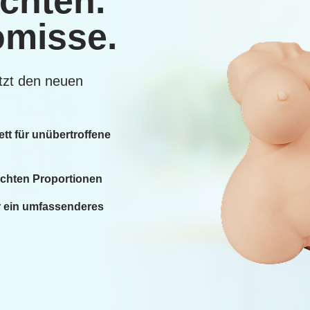
chten.
misse.
setzt den neuen
tt für unübertroffene
echten Proportionen
ür ein umfassenderes