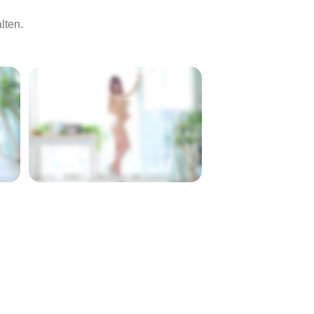
lten.
GESPERRT