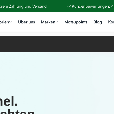
krete Zahlung und Versand
Kundenbewertungen: 4
orien
Über uns
Marken
Motsupoints
Blog
Ko
el.