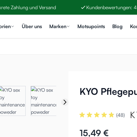
krete Zahlung und Versand
Kundenbewertungen: 4
orien
Über uns
Marken
Motsupoints
Blog
Ko
KYO Pflegepu
(48)
15,49 €