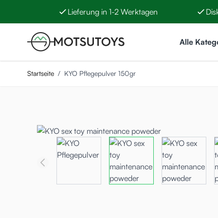
Lieferung in 1-2 Werktagen
Dis
Zum Inhalt springen
Alle Kateg
Startseite
/
KYO Pflegepulver 150gr