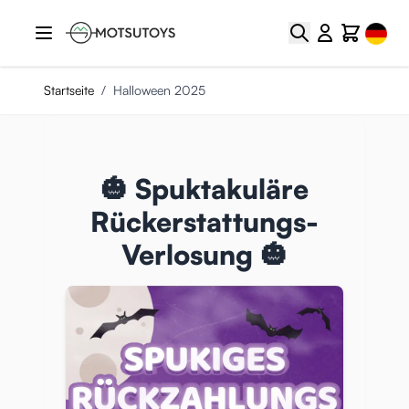
Zum Inhalt springen
Select
Suche
Cart
Startseite
/
Halloween 2025
🎃 Spuktakuläre
Rückerstattungs-
Verlosung 🎃