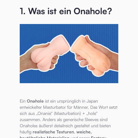
1. Was ist ein Onahole?
Ein
Onahole
ist ein ursprünglich in Japan
entwickelter Masturbator für Männer. Das Wort setzt
sich aus „Onanie“ (Masturbation) + „hole“
zusammen. Anders als generische Sleeves sind
Onaholes äußerst detailreich gestaltet und bieten
häufig
realistische Texturen
,
weiche,
hautähnliche Materialien
und sogar
Fantasy-